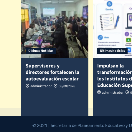
Últimas Noticias
Últimas Noticias
Supervisores y
Impulsan la
directores fortalecen la
transformación
autoevaluación escolar
los Institutos 
Educación Sup
administrador
06/08/2026
administrador
0
© 2021 | Secretaría de Planeamiento Educativo y Des