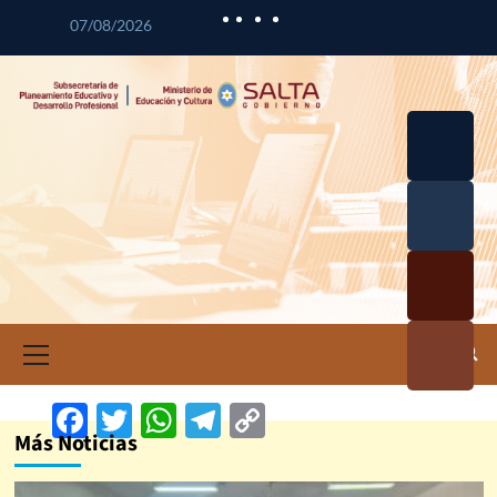
07/08/2026
Desarrol
lo
Curricul
Desarrol
ar
lo
Profesio
Calidad
nal
Educativ
Docente
a
Informa
ción e
Investig
Facebook
Twitter
WhatsApp
Telegram
Copy
ación
Más Noticias
Link
Educativ
a