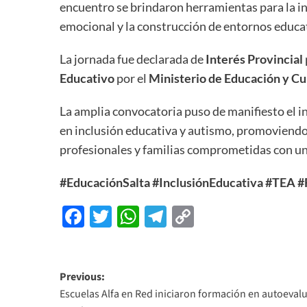
encuentro se brindaron herramientas para la int
emocional y la construcción de entornos educa
La jornada fue declarada de
Interés Provincial
Educativo
por el
Ministerio de Educación y Cu
La amplia convocatoria puso de manifiesto el in
en inclusión educativa y autismo, promoviendo 
profesionales y familias comprometidas con una
#EducaciónSalta
#InclusiónEducativa
#TEA
#
Facebook
Twitter
WhatsApp
Telegram
Copy
Link
Previous:
Escuelas Alfa en Red iniciaron formación en autoeval