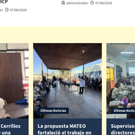
 RCP
administrador
07/08/2026
or
07/08/2026
Últimas Noticias
Últimas Notic
Cerrillos
La propuesta MATEO
Superviso
e una
fortaleció el trabajo en
directores