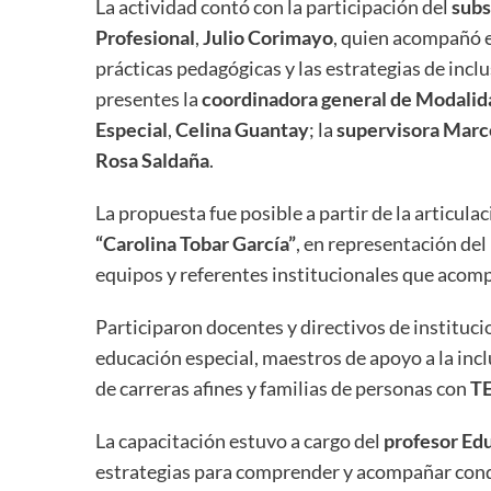
La actividad contó con la participación del
subs
Profesional
,
Julio Corimayo
, quien acompañó e
prácticas pedagógicas y las estrategias de incl
presentes la
coordinadora general de Modalid
Especial
,
Celina Guantay
; la
supervisora Marc
Rosa Saldaña
.
La propuesta fue posible a partir de la articulac
“Carolina Tobar García”
, en representación del
equipos y referentes institucionales que acomp
Participaron docentes y directivos de instituci
educación especial, maestros de apoyo a la incl
de carreras afines y familias de personas con
T
La capacitación estuvo a cargo del
profesor Ed
estrategias para comprender y acompañar condu