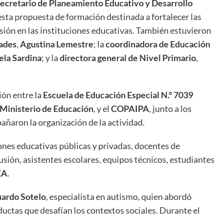
ecretario de Planeamiento Educativo y Desarrollo
sta propuesta de formación destinada a fortalecer las
usión en las instituciones educativas. También estuvieron
ades
,
Agustina Lemestre
; la
coordinadora de Educación
ela Sardina
; y la
directora general de Nivel Primario
,
ión entre la
Escuela de Educación Especial N.° 7039
Ministerio de Educación
, y el
COPAIPA
, junto a los
añaron la organización de la actividad.
ones educativas públicas y privadas, docentes de
usión, asistentes escolares, equipos técnicos, estudiantes
EA
.
uardo Sotelo
, especialista en autismo, quien abordó
ctas que desafían los contextos sociales. Durante el