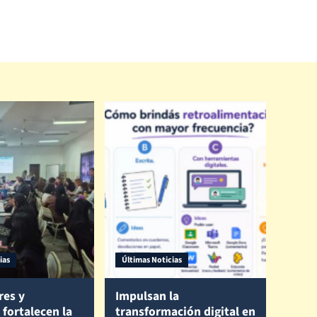
ias
Últimas Noticias
res y
Impulsan la
 fortalecen la
transformación digital en