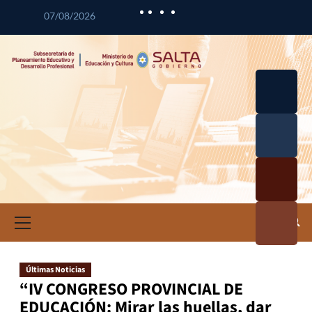
07/08/2026
Desarrol
lo
Curricul
Desarrol
ar
lo
Profesio
Calidad
nal
Educativ
Docente
a
Informa
ción e
Investig
ación
Últimas Noticias
Educativ
“IV CONGRESO PROVINCIAL DE
a
EDUCACIÓN: Mirar las huellas, dar