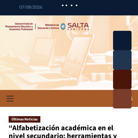
07/08/2026
Desarrol
lo
Curricul
Desarrol
ar
lo
Profesio
Calidad
nal
Educativ
Docente
a
Informa
ción e
Investig
ación
Últimas Noticias
Educativ
“Alfabetización académica en el
a
nivel secundario: herramientas y