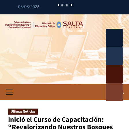
06/08/2026
Desarrol
lo
Curricul
Desarrol
ar
lo
Profesio
Calidad
nal
Educativ
Docente
a
Informa
ción e
Investig
ación
Últimas Noticias
Educativ
Inició el Curso de Capacitación:
a
“Revalorizando Nuestros Bosques