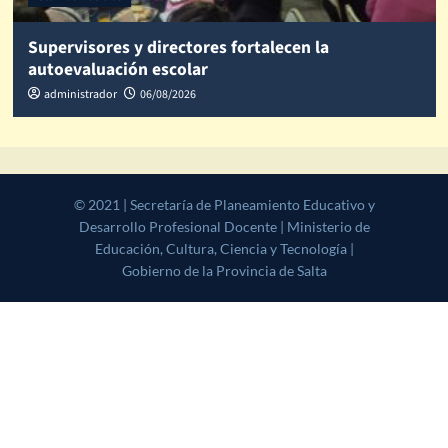
Supervisores y directores fortalecen la
autoevaluación escolar
administrador
06/08/2026
© 2021 | Secretaría de Planeamiento Educativo y Desarrollo
Profesional Docente | Ministerio de Educación, Cultura, Ciencia y
Tecnología | Gobierno de la Provincia de Salta
|
CoverNews
by AF
themes.