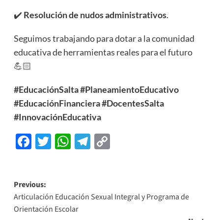
✔️
Resolución de nudos administrativos
.
Seguimos trabajando para dotar a la comunidad
educativa de herramientas reales para el futuro
💪🏻
#EducaciónSalta
#PlaneamientoEducativo
#EducaciónFinanciera
#DocentesSalta
#InnovaciónEducativa
Facebook
Twitter
WhatsApp
Telegram
Copy
Link
Previous:
Articulación Educación Sexual Integral y Programa de
Orientación Escolar