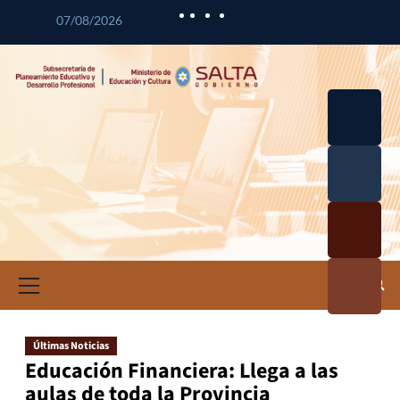
07/08/2026
Desarrol
lo
Curricul
Desarrol
ar
lo
Profesio
Calidad
nal
Educativ
Docente
a
Informa
ción e
Investig
ación
Últimas Noticias
Educativ
Educación Financiera: Llega a las
a
aulas de toda la Provincia