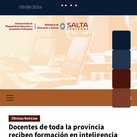
08/08/2026
Desarrol
lo
Curricul
Desarrol
ar
lo
Profesio
Calidad
nal
Educativ
Docente
a
Informa
ción e
Investig
ación
Últimas Noticias
Educativ
Docentes de toda la provincia
a
reciben formación en inteligencia