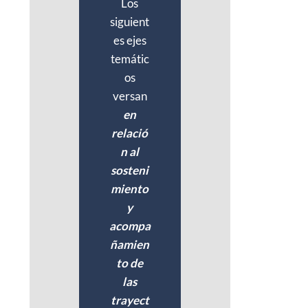
Los
siguient
es ejes
temátic
os
versan
en
relació
n al
sosteni
miento
y
acompa
ñamien
to de
las
trayect