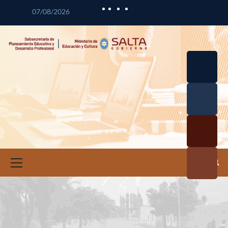
07/08/2026
Desarrol
lo
Curricul
Desarrol
ar
lo
Profesio
Calidad
nal
Educativ
Docente
a
Informa
ción e
Investig
ación
Educativ
a