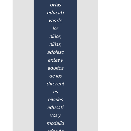
orias
educati
vas
de
los
niños,
niñas,
adolesc
entes y
adultos
de los
diferent
es
niveles
educati
vos y
modalid
ades de