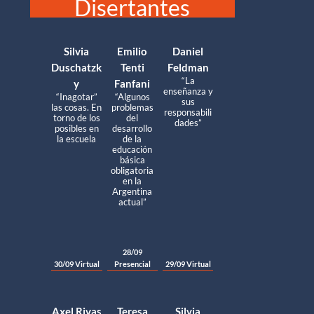
Disertantes
Silvia
Emilio
Daniel
Duschatzk
Tenti
Feldman
“La
y
Fanfani
enseñanza y
“Inagotar”
“Algunos
sus
las cosas. En
problemas
responsabili
torno de los
del
dades”
posibles en
desarrollo
la escuela
de la
educación
básica
obligatoria
en la
Argentina
actual”
28/09
30/09 Virtual
Presencial
29/09 Virtual
Axel Rivas
Teresa
Silvia