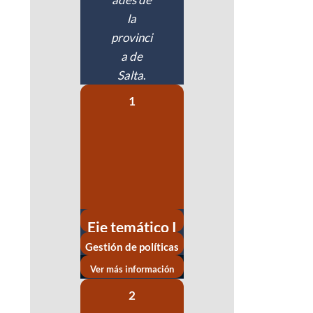
la
provinci
a de
Salta
.
1
Eje temático I
Gestión de políticas
públicas
Ver más información
2