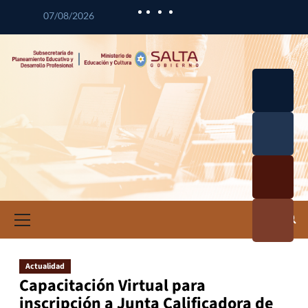
07/08/2026
Desarrol
lo
Curricul
Desarrol
ar
lo
Profesio
Calidad
nal
Educativ
Docente
a
Informa
ción e
Investig
ación
Actualidad
Educativ
Capacitación Virtual para
a
inscripción a Junta Calificadora de