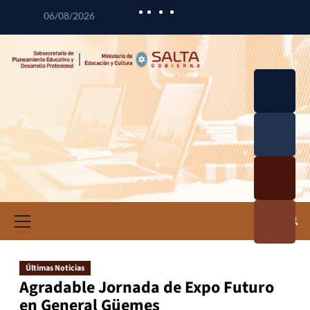
06/08/2026
Desarrol
lo
Curricul
Desarrol
ar
lo
Profesio
Calidad
nal
Educativ
Docente
a
Informa
ción e
Investig
ación
Últimas Noticias
Educativ
Agradable Jornada de Expo Futuro
a
en General Güemes