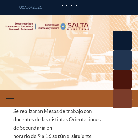
08/08/2026
Desarrol
lo
Curricul
Desarrol
ar
lo
Profesio
Calidad
nal
Educativ
Docente
a
Informa
ción e
Investig
Se realizarán Mesas de trabajo con
ación
docentes de las distintas Orientaciones
Educativ
de Secundaria en
a
horario de 9 a 16 según el siguiente