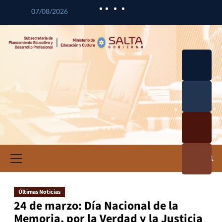
07/08/2026
Desarrol
lo
Curricul
Desarrol
ar
lo
Profesio
Calidad
nal
Educativ
Docente
a
Informa
ción e
Investig
ación
Últimas Noticias
Educativ
24 de marzo: Día Nacional de la
a
Memoria, por la Verdad y la Justicia