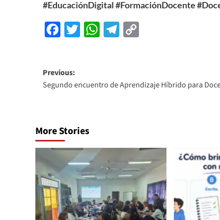
#EducaciónDigital
#FormaciónDocente
#Doce
Facebook
Twitter
WhatsApp
Telegram
Copy
Link
Previous:
Segundo encuentro de Aprendizaje Híbrido para Doc
More Stories