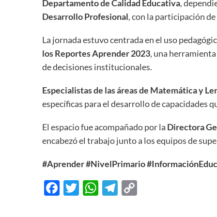
Departamento de Calidad Educativa
, dependi
Desarrollo Profesional
, con la participación d
La jornada estuvo centrada en el uso pedagógic
los Reportes Aprender 2023
, una herramienta 
de decisiones institucionales.
Especialistas de las áreas de Matemática y Le
específicas para el desarrollo de capacidades q
El espacio fue acompañado por la
Directora Ge
encabezó el trabajo junto a los equipos de supe
#Aprender
#NivelPrimario
#InformaciónEduc
Facebook
Twitter
WhatsApp
Telegram
Copy
Link