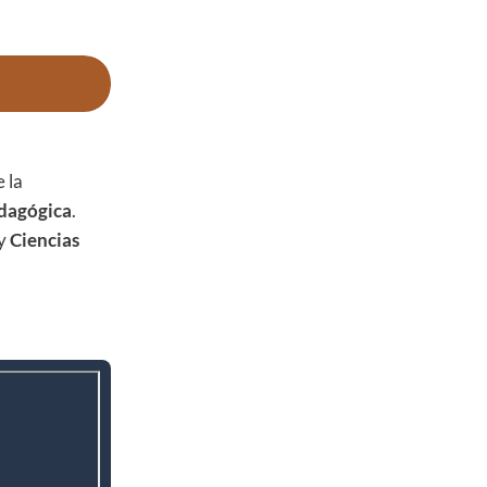
e la
edagógica
.
y
Ciencias