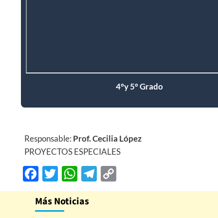
4°y 5° Grado
Responsable:
Prof. Cecilia López
PROYECTOS ESPECIALES
Facebook
Twitter
WhatsApp
Telegram
Copy
Link
Más Noticias