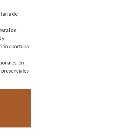
taría de
neral de
s y
ación oportuna
ionales, en
 presenciales