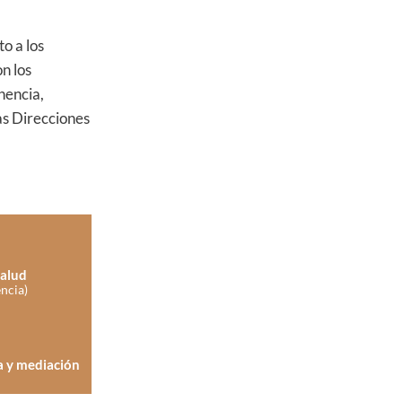
o a los
n los
nencia,
as Direcciones
Salud
a y mediación