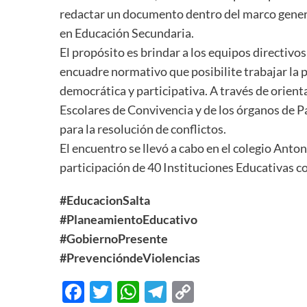
redactar un documento dentro del marco genera
en Educación Secundaria.
El propósito es brindar a los equipos directiv
encuadre normativo que posibilite trabajar la 
democrática y participativa. A través de orien
Escolares de Convivencia y de los órganos de P
para la resolución de conflictos.
El encuentro se llevó a cabo en el colegio Anto
participación de 40 Instituciones Educativas 
#EducacionSalta
#PlaneamientoEducativo
#GobiernoPresente
#PrevencióndeViolencias
Facebook
Twitter
WhatsApp
Telegram
Copy