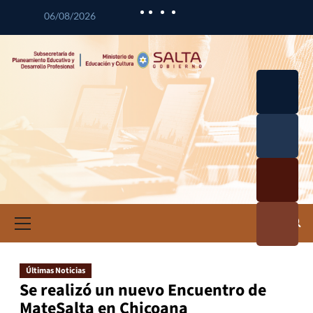
06/08/2026
Desarrol
lo
Curricul
Desarrol
ar
lo
Profesio
Calidad
nal
Educativ
Docente
a
Informa
ción e
Investig
ación
Últimas Noticias
Educativ
Se realizó un nuevo Encuentro de
a
MateSalta en Chicoana