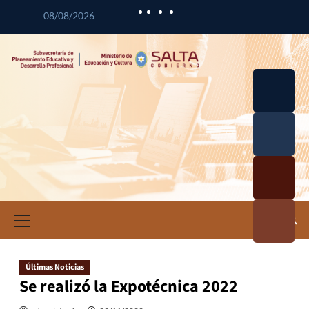
08/08/2026
Desarrol
lo
Curricul
Desarrol
ar
lo
Profesio
Calidad
nal
Educativ
Docente
a
Informa
ción e
Investig
ación
Últimas Noticias
Educativ
Se realizó la Expotécnica 2022
a