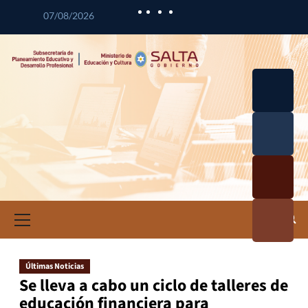
07/08/2026
Desarrol
lo
Curricul
Desarrol
ar
lo
Profesio
Calidad
nal
Educativ
Docente
a
Informa
ción e
Investig
ación
Últimas Noticias
Educativ
Se lleva a cabo un ciclo de talleres de
a
educación financiera para