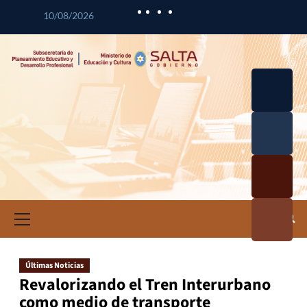
10/08/2026
Desarrol
lo
Curricul
Desarrol
ar
lo
Profesio
Calidad
nal
Educativ
Docente
a
Informa
ción e
Investig
ación
Últimas Noticias
Educativ
Revalorizando el Tren Interurbano
a
como medio de transporte