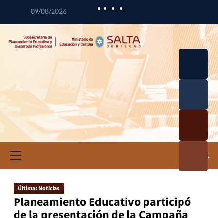
09/08/2026
Desarrol
lo
Curricul
Desarrol
ar
lo
Profesio
Calidad
nal
Educativ
Docente
a
Informa
ción e
Investig
ación
Últimas Noticias
Educativ
Planeamiento Educativo participó
a
de la presentación de la Campaña