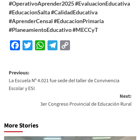
#OperativoAprender2025
#EvaluacionEducativa
#EducacionSalta
#CalidadEducativa
#AprenderCensal
#EducacionPrimaria
#PlaneamientoEducativo
#MECCyT
Facebook
Twitter
WhatsApp
Telegram
Copy
Link
Previous:
La Escuela Nº 4.021 fue sede del taller de Convivencia
Escolar y ESI
Next:
3er Congreso Provincial de Educación Rural
More Stories