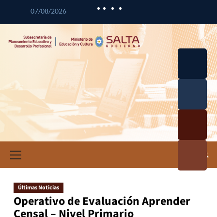
07/08/2026
Desarrol
lo
Curricul
Desarrol
ar
lo
Profesio
Calidad
nal
Educativ
Docente
a
Informa
ción e
Investig
ación
Últimas Noticias
Educativ
Operativo de Evaluación Aprender
a
Censal – Nivel Primario