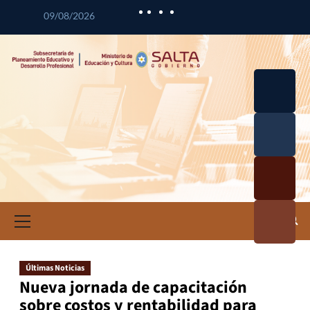
09/08/2026
Desarrol
lo
Curricul
Desarrol
ar
lo
Profesio
Calidad
nal
Educativ
Docente
a
Informa
ción e
Investig
ación
Últimas Noticias
Educativ
Nueva jornada de capacitación
a
sobre costos y rentabilidad para