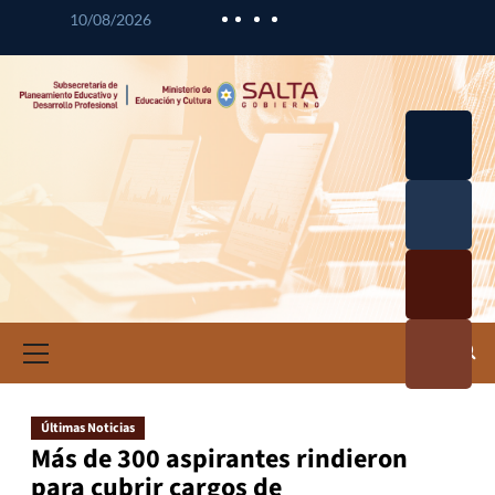
10/08/2026
Desarrol
lo
Curricul
Desarrol
ar
lo
Profesio
Calidad
nal
Educativ
Docente
a
Informa
ción e
Investig
ación
Últimas Noticias
Educativ
Más de 300 aspirantes rindieron
a
para cubrir cargos de