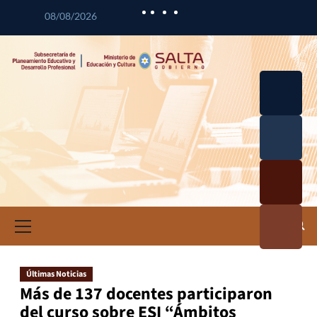
08/08/2026
Desarrol
lo
Curricul
Desarrol
ar
lo
Profesio
Calidad
nal
Educativ
Docente
a
Informa
ción e
Investig
ación
Últimas Noticias
Educativ
Más de 137 docentes participaron
a
del curso sobre ESI “Ámbitos