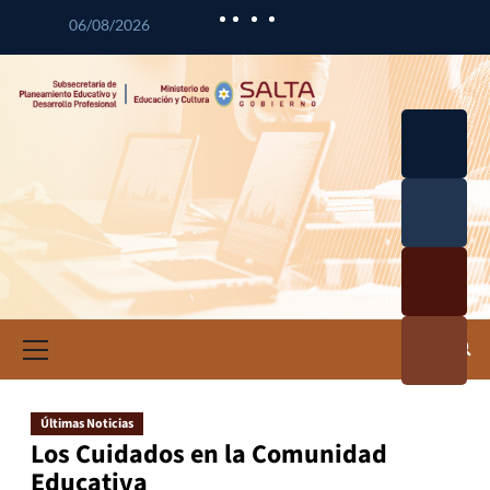
06/08/2026
Desarrol
lo
Curricul
Desarrol
ar
lo
Profesio
Calidad
nal
Educativ
Docente
a
Informa
ción e
Investig
ación
Últimas Noticias
Educativ
Los Cuidados en la Comunidad
a
Educativa