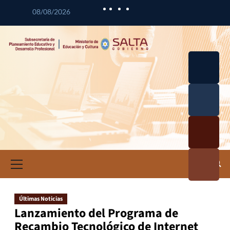
08/08/2026
Desarrol
lo
Curricul
Desarrol
ar
lo
Profesio
Calidad
nal
Educativ
Docente
a
Informa
ción e
Investig
ación
Últimas Noticias
Educativ
Lanzamiento del Programa de
a
Recambio Tecnológico de Internet