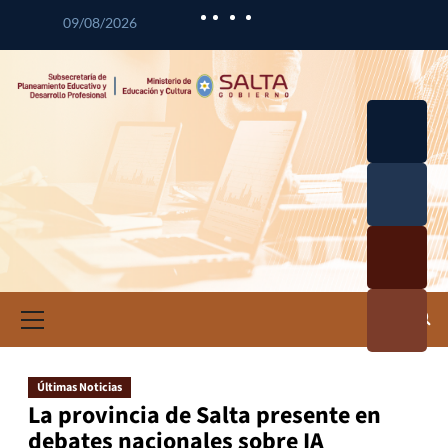
09/08/2026
Desarrol
lo
Curricul
Desarrol
ar
lo
Profesio
Calidad
nal
Educativ
Docente
a
Informa
ción e
Investig
ación
Últimas Noticias
Educativ
La provincia de Salta presente en
a
debates nacionales sobre IA