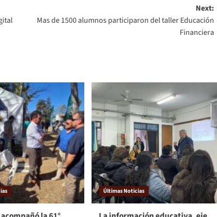
Next:
gital
Mas de 1500 alumnos participaron del taller Educación
Financiera
ias
Últimas Noticias
 acompañó la 61°
La información educativa, eje