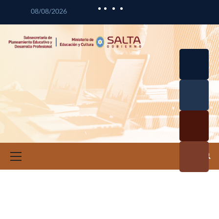
08/08/2026
Desarrol
lo
Curricul
Desarrol
ar
lo
Profesio
Calidad
nal
Educativ
Docente
a
Informa
ción e
Investig
ación
Educativ
a