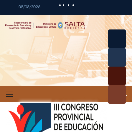
08/08/2026
Desarrol
lo
Curricul
Desarrol
ar
lo
Profesio
Calidad
nal
Educativ
Docente
a
Informa
ción e
Investig
ación
Educativ
a