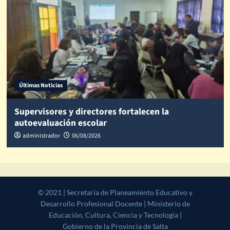
Últimas Noticias
Supervisores y directores fortalecen la
autoevaluación escolar
administrador
06/08/2026
© 2021 | Secretaría de Planeamiento Educativo y Desarrollo
Profesional Docente | Ministerio de Educación, Cultura, Ciencia y
Tecnología | Gobierno de la Provincia de Salta
|
CoverNews
by AF
themes.