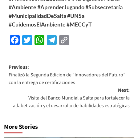
#Ambiente
#AprenderJugando
#Subsecretaría
#MunicipalidadDeSalta
#UNSa
#CuidemosElAmbiente
#MECCyT
Facebook
Twitter
WhatsApp
Telegram
Copy
Link
Previous:
Finalizó la Segunda Edición de “Innovadores del Futuro”
con la entrega de certificaciones
Next:
Visita del Banco Mundial a Salta para fortalecer la
alfabetización y el desarrollo de habilidades estratégicas
More Stories