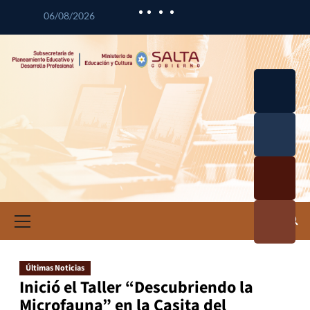
06/08/2026
Desarrol
lo
Curricul
Desarrol
ar
lo
Profesio
Calidad
nal
Educativ
Docente
a
Informa
ción e
Investig
ación
Últimas Noticias
Educativ
Inició el Taller “Descubriendo la
a
Microfauna” en la Casita del