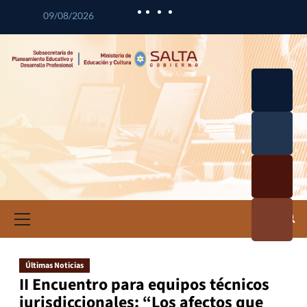
09/08/2026
Desarrol
lo
Curricul
Desarrol
ar
lo
Profesio
Calidad
nal
Educativ
Docente
a
Informa
ción e
Investig
ación
Últimas Noticias
Educativ
II Encuentro para equipos técnicos
a
jurisdiccionales: “Los afectos que