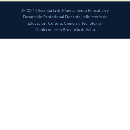
© 2021 | Secretaría de Planeamiento Educativo y Desarrollo
Profesional Docente | Ministerio de Educación, Cultura, Ciencia y
Tecnología | Gobierno de la Provincia de Salta
|
CoverNews
by AF
themes.