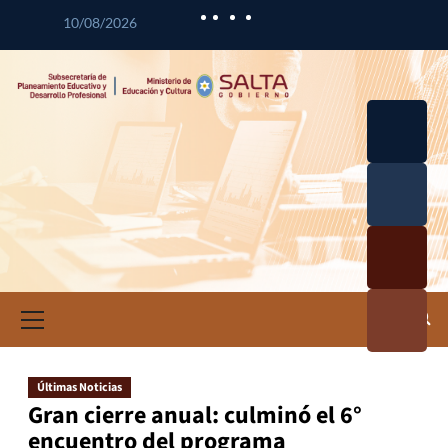
10/08/2026
Desarrol
lo
Curricul
Desarrol
ar
lo
Profesio
Calidad
nal
Educativ
Docente
a
Informa
ción e
Investig
ación
Últimas Noticias
Educativ
Gran cierre anual: culminó el 6°
a
encuentro del programa