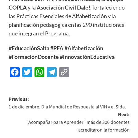
COPLA
y la
Asociación Civil Dale!
, fortaleciendo
las Prácticas Esenciales de Alfabetización y la
planificación pedagógica en las 290 instituciones
que integran el Programa.
#EducaciónSalta
#PFA
#Alfabetización
#FormaciónDocente
#InnovaciónEducativa
Facebook
Twitter
WhatsApp
Telegram
Copy
Link
Previous:
1 de diciembre. Día Mundial de Respuesta al VIH y el Sida.
Next:
“Acompañar para Aprender” más de 300 docentes
acreditaron la formación