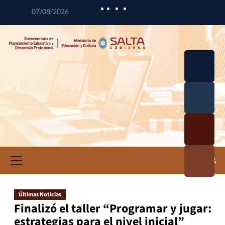
07/08/2026
Desarrol
lo
Curricul
Desarrol
ar
lo
Profesio
Calidad
nal
Educativ
Docente
a
Informa
ción e
Investig
ación
Últimas Noticias
Educativ
Finalizó el taller “Programar y jugar:
a
estrategias para el nivel inicial”