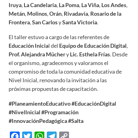
Iruya
,
La Candelaria
,
La Poma
,
La Viña
,
Los Andes
,
Metán
,
Molinos
,
Orán
,
Rivadavia
,
Rosario de la
Frontera
,
San Carlos
y
Santa Victoria
.
El taller estuvo a cargo de las referentes de
Educación Inicia
l del
Equipo de Educación Digital
,
Prof. Alejandra Mücher
y
Lic. Esthela Frías
. Desde
el organismo, agradecemos y valoramos el
compromiso de toda la comunidad educativa de
Nivel Inicial, renovando la invitación a las
próximas propuestas de capacitación.
#PlaneamientoEducativo
#EducaciónDigital
#NivelInicial
#Programación
#InnovaciónPedagógica
#Salta
Facebook
Twitter
WhatsApp
Telegram
Copy