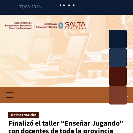
07/08/2026
Desarrol
lo
Curricul
Desarrol
ar
lo
Profesio
Calidad
nal
Educativ
Docente
a
Informa
ción e
Investig
ación
Últimas Noticias
Educativ
Finalizó el taller “Enseñar Jugando”
a
con docentes de toda la provincia