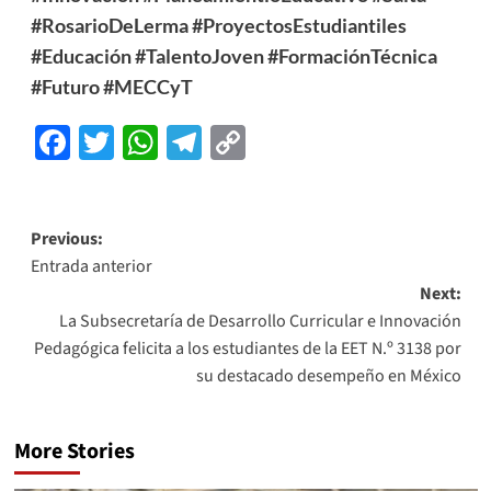
#RosarioDeLerma
#ProyectosEstudiantiles
#Educación
#TalentoJoven
#FormaciónTécnica
#Futuro
#MECCyT
Facebook
Twitter
WhatsApp
Telegram
Copy
Link
Previous:
Entrada anterior
Next:
La Subsecretaría de Desarrollo Curricular e Innovación
Pedagógica felicita a los estudiantes de la EET N.º 3138 por
su destacado desempeño en México
More Stories