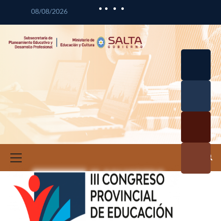
08/08/2026
Desarrol
lo
Curricul
Desarrol
ar
lo
Profesio
Calidad
nal
Educativ
Docente
a
Informa
ción e
Investig
ación
Educativ
a