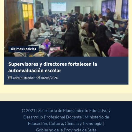
Últimas Noticias
Supervisores y directores fortalecen la
autoevaluación escolar
administrador
06/08/2026
© 2021 | Secretaría de Planeamiento Educativo y Desarrollo
Profesional Docente | Ministerio de Educación, Cultura, Ciencia y
Tecnología | Gobierno de la Provincia de Salta
|
CoverNews
by AF
themes.