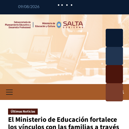
09/08/2026
Desarrol
lo
Curricul
Desarrol
ar
lo
Profesio
Calidad
nal
Educativ
Docente
a
Informa
ción e
Investig
ación
Últimas Noticias
Educativ
El Ministerio de Educación fortalece
a
los vínculos con las familias a través