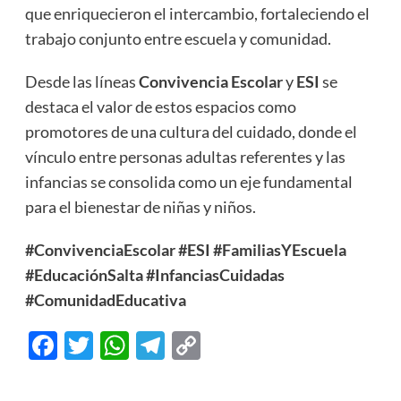
que enriquecieron el intercambio, fortaleciendo el
trabajo conjunto entre escuela y comunidad.
Desde las líneas
Convivencia Escolar
y
ESI
se
destaca el valor de estos espacios como
promotores de una cultura del cuidado, donde el
vínculo entre personas adultas referentes y las
infancias se consolida como un eje fundamental
para el bienestar de niñas y niños.
#ConvivenciaEscolar
#ESI
#FamiliasYEscuela
#EducaciónSalta
#InfanciasCuidadas
#ComunidadEducativa
Facebook
Twitter
WhatsApp
Telegram
Copy
Link