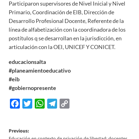
Participaron supervisores de Nivel Inicial y Nivel
Primario, Coordinación de EIB, Dirección de
Desarrollo Profesional Docente, Referente de la
línea de alfabetización con la coordinadora de los
postítulos q se desarrollan en la jurisdicción, en
articulación con la OEI, UNICEF Y CONICET.
educacionsalta
#planeamientoeducativo
#eib
#gobiernopresente
Facebook
Twitter
WhatsApp
Telegram
Copy
Link
Previous:
Educación en contexto de privación de libertad: docentes