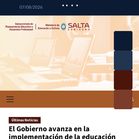
07/08/2026
Desarrol
lo
Curricul
Desarrol
ar
lo
Profesio
Calidad
nal
Educativ
Docente
a
Informa
ción e
Investig
ación
Últimas Noticias
Educativ
El Gobierno avanza en la
a
implementación de la educación