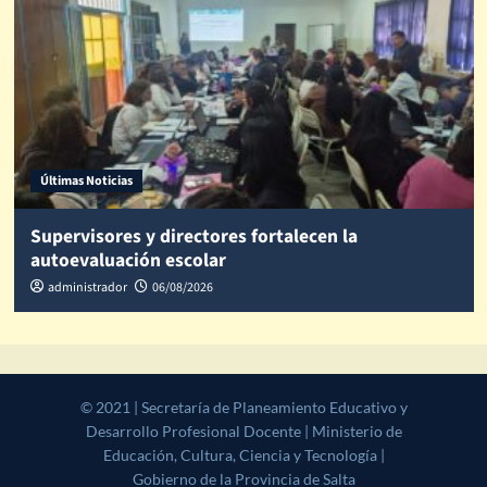
Últimas Noticias
Supervisores y directores fortalecen la
autoevaluación escolar
administrador
06/08/2026
© 2021 | Secretaría de Planeamiento Educativo y Desarrollo
Profesional Docente | Ministerio de Educación, Cultura, Ciencia y
Tecnología | Gobierno de la Provincia de Salta
|
CoverNews
by AF
themes.