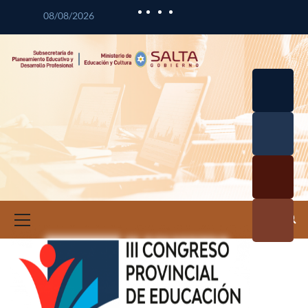
08/08/2026
Desarrol
lo
Curricul
Desarrol
ar
lo
Profesio
Calidad
nal
Educativ
Docente
a
Informa
ción e
Investig
ación
Educativ
a