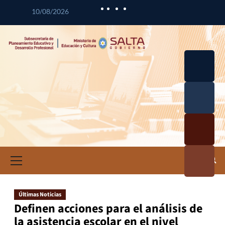
10/08/2026
Desarrol
lo
Curricul
Desarrol
ar
lo
Profesio
Calidad
nal
Educativ
Docente
a
Informa
ción e
Investig
ación
Últimas Noticias
Educativ
Definen acciones para el análisis de
a
la asistencia escolar en el nivel