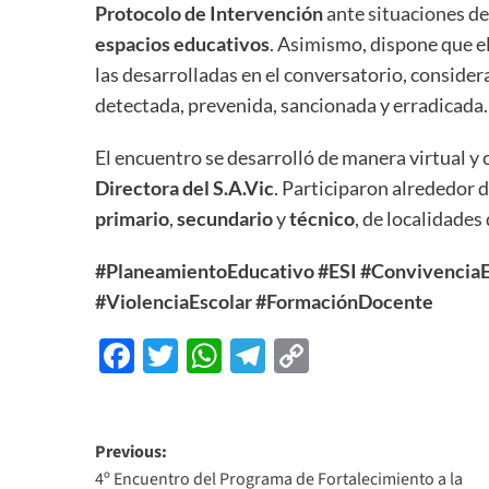
Protocolo de Intervención
ante situaciones d
espacios educativos
. Asimismo, dispone que e
las desarrolladas en el conversatorio, conside
detectada, prevenida, sancionada y erradicada.
El encuentro se desarrolló de manera virtual y 
Directora del S.A.Vic
. Participaron alrededor 
primario
,
secundario
y
técnico
, de localidades 
#PlaneamientoEducativo
#ESI
#ConvivenciaE
#ViolenciaEscolar
#FormaciónDocente
Facebook
Twitter
WhatsApp
Telegram
Copy
Link
Previous:
4º Encuentro del Programa de Fortalecimiento a la