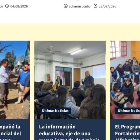
or
04/08/2026
administrador
28/07/2026
Últimas Noticias
Últimas Notic
mpañó la
La información
El Progra
incial del
educativa, eje de una
Fortalecim