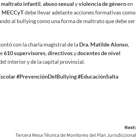
e
maltrato infantil
,
abuso sexual
y
violencia de género
en
l
MECCyT
debe llevar adelante acciones formativas como
rando al bullying como una forma de maltrato que debe ser
contó con la charla magistral de la
Dra. Matilde Alonso
,
de
610 supervisores
,
directivos
y
docentes de nivel
del interior y de la capital provincial.
scolar
#PrevenciónDelBullying
#EducaciónSalta
Next:
Tercera Mesa Técnica de Monitoreo del Plan Jurisdiccional