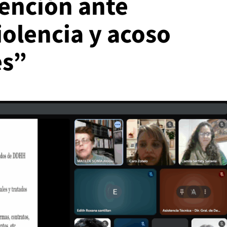
vención ante
iolencia y acoso
es”