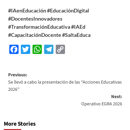
#IAenEducación
#EducaciónDigital
#DocentesInnovadores
#TransformaciónEducativa
#IAEd
#CapacitaciónDocente
#SaltaEduca
Facebook
Twitter
WhatsApp
Telegram
Copy
Link
Previous:
Se llevó a cabo la presentación de las “Acciones Educativas
2026”
Next:
Operativo EGRA 2026
More Stories