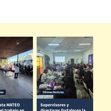
ias
Últimas Noticias
sta MATEO
Supervisores y
 el trabajo en
directores fortalecen la