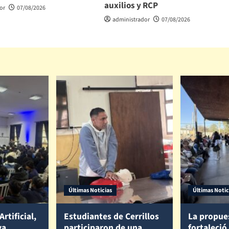
auxilios y RCP
or
07/08/2026
administrador
07/08/2026
Últimas Noticias
Últimas Notic
Artificial,
Estudiantes de Cerrillos
La propue
va
participaron de una
fortaleció