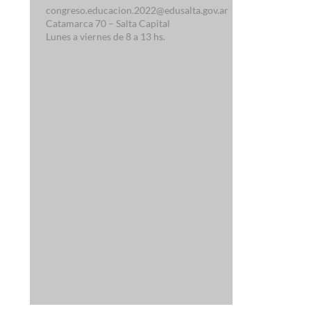
congreso.educacion.2022@edusalta.gov.ar
Catamarca 70 – Salta Capital
Lunes a viernes de 8 a 13 hs.