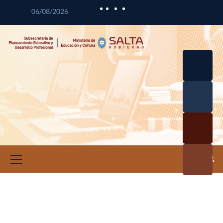
06/08/2026
Desarrol
lo
Curricul
Desarrol
ar
lo
Profesio
Calidad
nal
Educativ
Docente
a
Informa
ción e
Investig
ación
Educativ
a